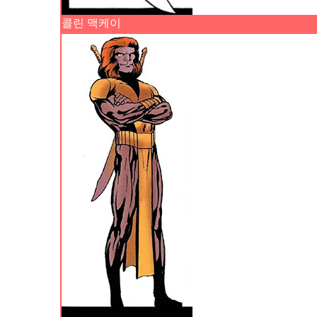
콜린 맥케이